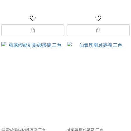
韓國蝴蝶結點綴襪襪 三色
仙氣氛圍感襪襪 三色