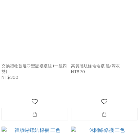
交換禮物首選♡聖誕襪襪組 (一組四
高質感坑條堆堆襪 黑/深灰
雙)
NT$70
NT$300