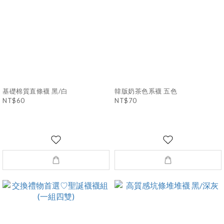
基礎棉質直條襪 黑/白
韓版奶茶色系襪 五色
NT$60
NT$70