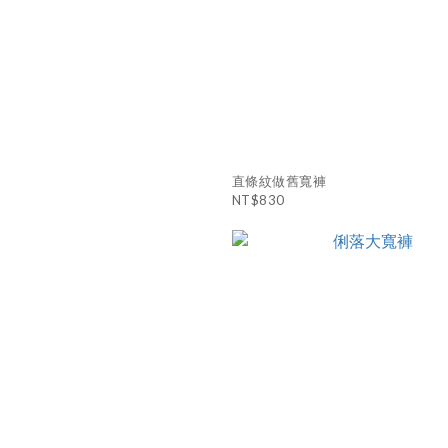
直條紋做舊寬褲
NT$830