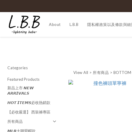
About
L.B.B
隱私權政策以及條款與細
Categories
View All
>
所有商品
>
BOTTO
Featured Products
新品上市 𝙉𝙀𝙒
𝘼𝙍𝙍𝙄𝙑𝘼𝙇𝙎
𝙃𝙊𝙏 𝙄𝙏𝙀𝙈𝙎必收熱銷款
【必收嚴選】 西裝褲專區
所有商品
𝙈𝙇𝘽大聯盟帽款