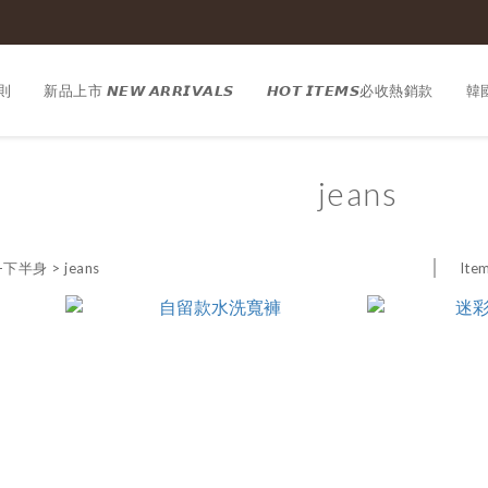
則
新品上市 𝙉𝙀𝙒 𝘼𝙍𝙍𝙄𝙑𝘼𝙇𝙎
𝙃𝙊𝙏 𝙄𝙏𝙀𝙈𝙎必收熱銷款
韓國
jeans
Item
M-下半身
>
jeans