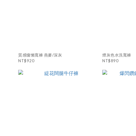
質感慵懶寬褲 燕麥/深灰
煙灰色水洗寬褲
NT$920
NT$890