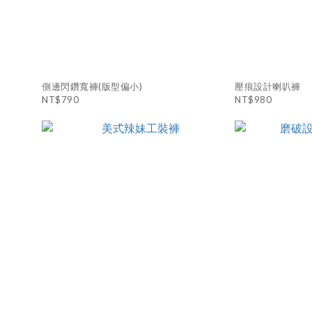
側邊閃鑽寬褲(版型偏小)
壓痕設計喇叭褲
NT$790
NT$980