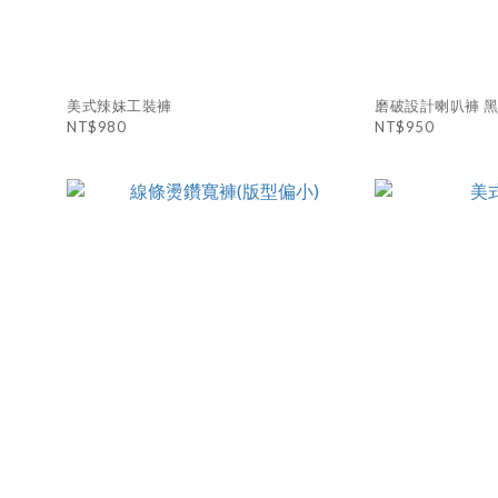
美式辣妹工裝褲
磨破設計喇叭褲 黑
NT$980
NT$950