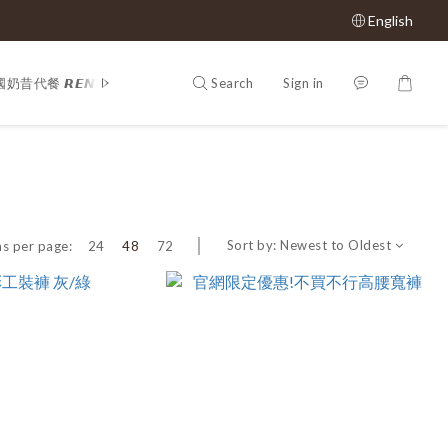
English
Search
Sign in
奶昔代餐 𝙍𝙀𝙉𝙀𝙒 𝙋𝙃𝙔
𝕊𝔸𝕃𝔼 𝟝𝟘% 𝕠𝕗𝕗
Shop All
𝙈𝙇𝘽
Sort by:
Newest to Oldest
s per page:
24
48
72