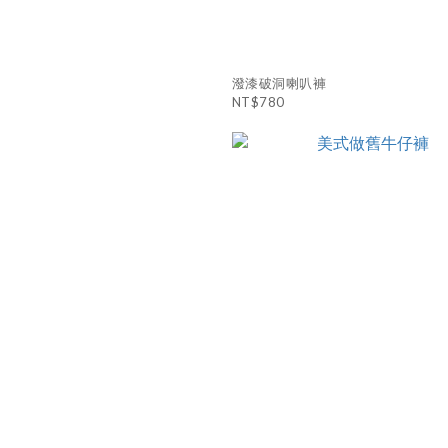
潑漆破洞喇叭褲
NT$780