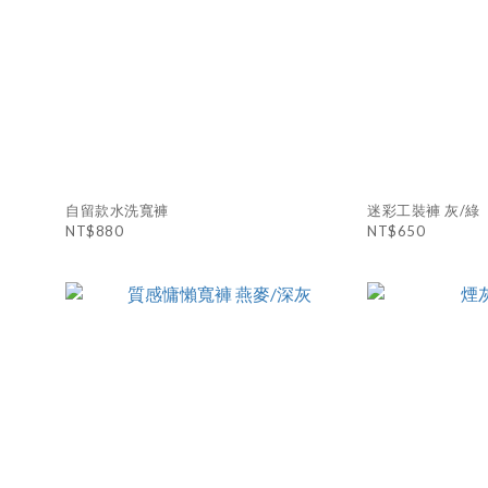
自留款水洗寬褲
迷彩工裝褲 灰/綠
NT$880
NT$650