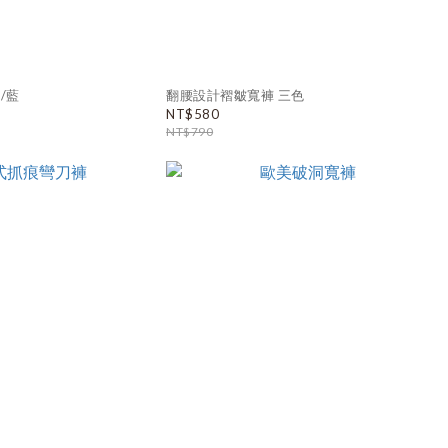
/藍
翻腰設計褶皺寬褲 三色
NT$580
NT$790