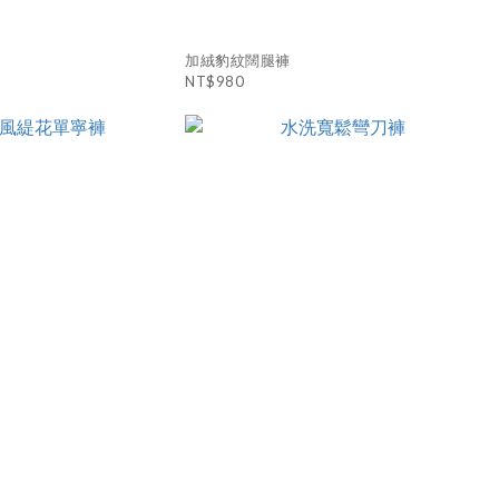
加絨豹紋闊腿褲
NT$980