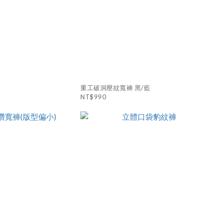
重工破洞壓紋寬褲 黑/藍
NT$990