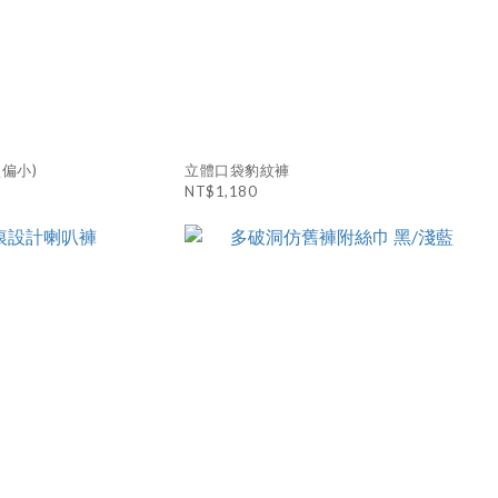
偏小)
立體口袋豹紋褲
NT$1,180