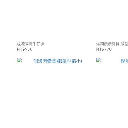
緹花闊腿牛仔褲
爆閃鑽鑽寬褲(版型
NT$950
NT$790