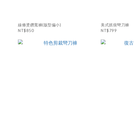
線條燙鑽寬褲(版型偏小)
美式抓痕彎刀褲
NT$850
NT$799