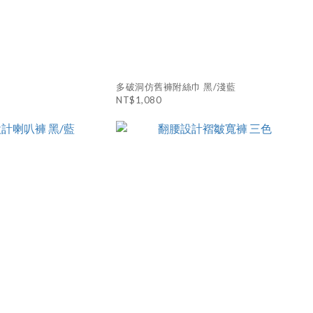
多破洞仿舊褲附絲巾 黑/淺藍
NT$1,080