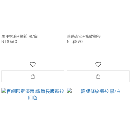
馬甲抹胸+襯衫 黑/白
蕾絲背心+條紋襯衫
NT$660
NT$890