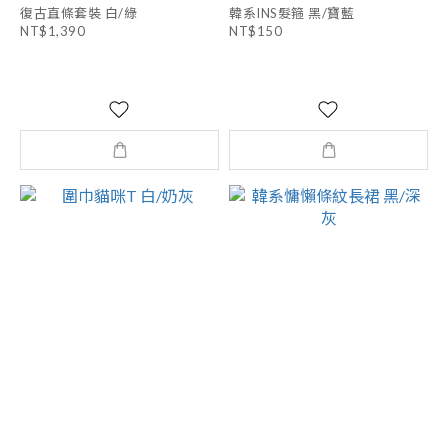
復古直條套裝 白/綠
韓系INS髮箍 黑/寶藍
NT$1,390
NT$150