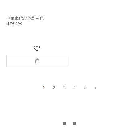
小眾車線A字裙 三色
NT$599
1
2
3
4
5
»