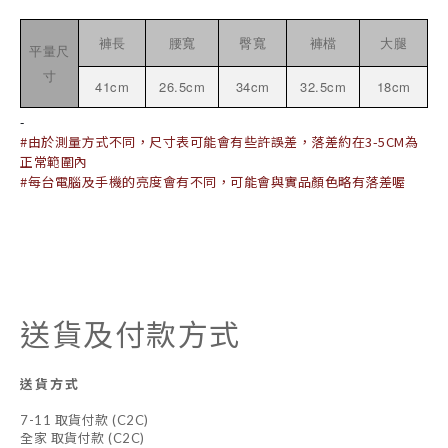
褲長
腰寬
臀寬
褲檔
大腿
平量尺
寸
41cm
26.5cm
34
cm
32.5cm
18cm
-
#由於測量方式不同，尺寸表可能會有些許誤差，落差約在3-5CM為
正常範圍內
#每台電腦及手機的亮度會有不同，可能會與實品顏色略有落差喔
送貨及付款方式
送貨方式
7-11 取貨付款 (C2C)
全家 取貨付款 (C2C)