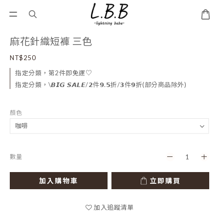
麻花針織短褲 三色
NT$250
指定分類，第2件即免運♡
指定分類，\𝘽𝙄𝙂 𝙎𝘼𝙇𝙀/𝟮件𝟵.𝟱折/𝟯件𝟵折(部分商品除外)
顏色
數量
加入購物車
立即購買
加入追蹤清單