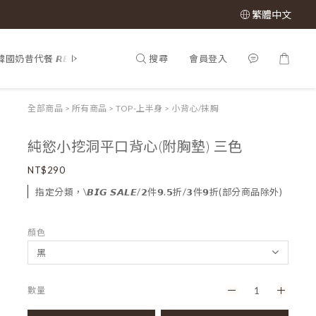
繁體中文
搜尋
會員登入
韓國奶昔代餐 𝙍𝙀𝙉𝙀𝙒 𝙋𝙃𝙔
𝕊𝔸𝕃𝔼 𝟝𝟘% 𝕠𝕗𝕗
所有商品
𝙈𝙇
全部商品
>
所有商品
>
TOP-上半身
>
小背心/抹胸
純慾小挖洞平口背心(附胸墊) 三色
NT$290
指定分類，\𝘽𝙄𝙂 𝙎𝘼𝙇𝙀/𝟮件𝟵.𝟱折/𝟯件𝟵折(部分商品除外)
顏色
數量