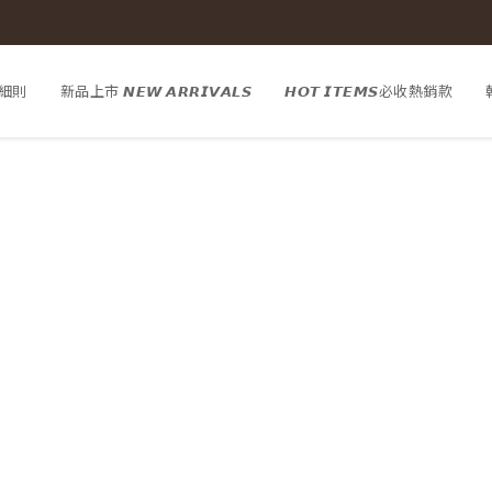
細則
新品上市 𝙉𝙀𝙒 𝘼𝙍𝙍𝙄𝙑𝘼𝙇𝙎
𝙃𝙊𝙏 𝙄𝙏𝙀𝙈𝙎必收熱銷款