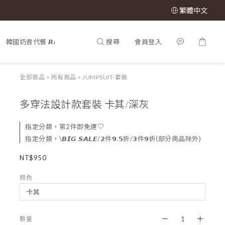
繁體中文
搜尋
會員登入
韓國奶昔代餐 𝙍𝙀𝙉𝙀𝙒 𝙋𝙃𝙔
𝕊𝔸𝕃𝔼 𝟝𝟘% 𝕠𝕗𝕗
所有商品

全部商品
>
所有商品
>
JUMPSUIT-套裝
多穿法設計款套裝 卡其/深灰
指定分類，第2件即免運♡
指定分類，\𝘽𝙄𝙂 𝙎𝘼𝙇𝙀/𝟮件𝟵.𝟱折/𝟯件𝟵折(部分商品除外)
NT$950
顏色
數量