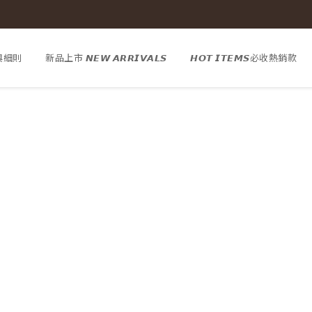
與細則
新品上市 𝙉𝙀𝙒 𝘼𝙍𝙍𝙄𝙑𝘼𝙇𝙎
𝙃𝙊𝙏 𝙄𝙏𝙀𝙈𝙎必收熱銷款