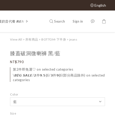
English
Search
Sign in
奶昔代餐 𝙍𝙀𝙉𝙀𝙒 𝙋𝙃𝙔
𝕊𝔸𝕃𝔼 𝟝𝟘% 𝕠𝕗𝕗
Shop All
𝙈𝙇𝘽
View All
>
所有商品
>
BOTTOM-下半身
>
jeans
膝蓋破洞微喇褲 黑/藍
NT$790
第2件即免運♡ on selected categories
\𝘽𝙄𝙂 𝙎𝘼𝙇𝙀/𝟮件𝟵.𝟱折/𝟯件𝟵折(部分商品除外) on selected
categories
Color
Size