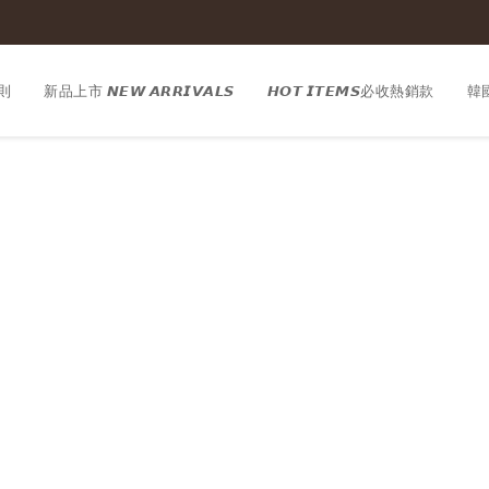
則
新品上市 𝙉𝙀𝙒 𝘼𝙍𝙍𝙄𝙑𝘼𝙇𝙎
𝙃𝙊𝙏 𝙄𝙏𝙀𝙈𝙎必收熱銷款
韓國