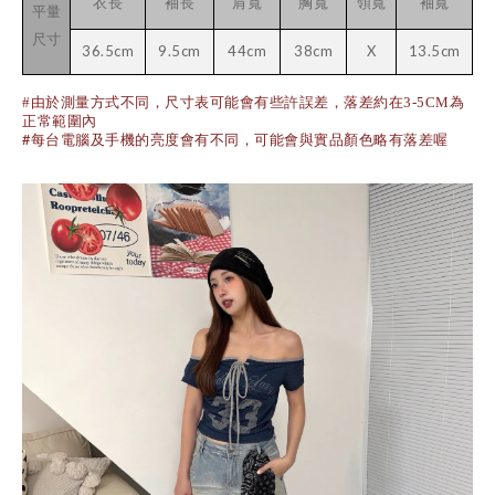
衣長
袖長
肩寬
胸寬
領寬
袖寬
平量
尺寸
36.5cm
9.5cm
44cm
38cm
X
13.5cm
#由於測量方式不同，尺寸表可能會有些許誤差，落差約在3-5CM為
正常範圍內
#每台電腦及手機的亮度會有不同，可能會與實品顏色略有落差喔