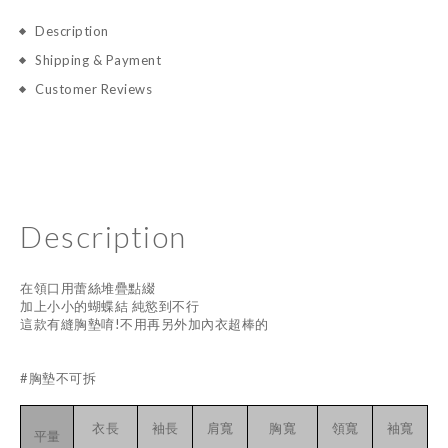
Description
Shipping & Payment
Customer Reviews
Description
在領口用蕾絲堆疊點綴
加上小小的蝴蝶結 純慾到不行
這款有縫胸墊唷!不用再另外加內衣超棒的
#胸墊不可拆
衣長
袖長
肩寬
胸寬
領寬
袖寬
平量