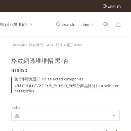
English
Search
Sign in
奶昔代餐 𝙍𝙀𝙉𝙀𝙒 𝙋𝙃𝙔
𝕊𝔸𝕃𝔼 𝟝𝟘% 𝕠𝕗𝕗
Shop All
𝙈𝙇𝘽
View All
>
所有商品
>
ACC-配件
>
帽子/Hat
格紋網透堆堆帽 黑/杏
NT$350
第2件即免運♡ on selected categories
\𝘽𝙄𝙂 𝙎𝘼𝙇𝙀/𝟮件𝟵.𝟱折/𝟯件𝟵折(部分商品除外) on selected
categories
Color