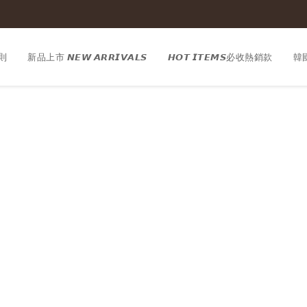
則
新品上市 𝙉𝙀𝙒 𝘼𝙍𝙍𝙄𝙑𝘼𝙇𝙎
𝙃𝙊𝙏 𝙄𝙏𝙀𝙈𝙎必收熱銷款
韓國