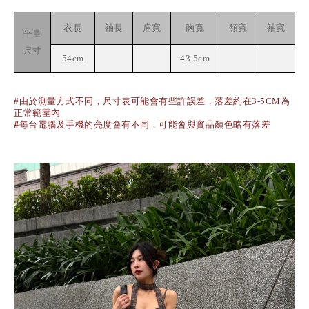
衣長
袖長
肩寬
胸寬
領寬
袖寬
平量
尺寸
54cm
43.5cm
#由於測量方式不同，尺寸表可能會有些許誤差，落差約在3-5CM為
正常範圍內
#每台電腦及手機的亮度會有不同，可能會與實品顏色略有落差