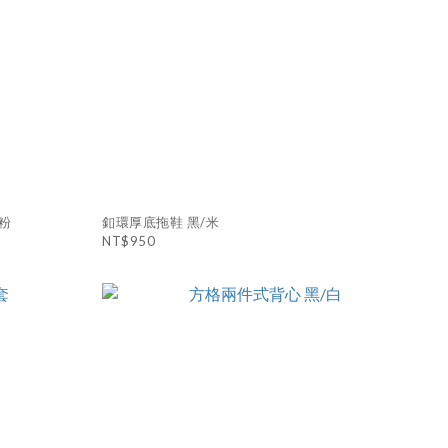
粉
釦環厚底拖鞋 黑/米
NT$950