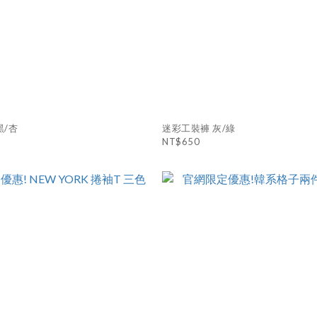
黑/杏
迷彩工裝褲 灰/綠
NT$650