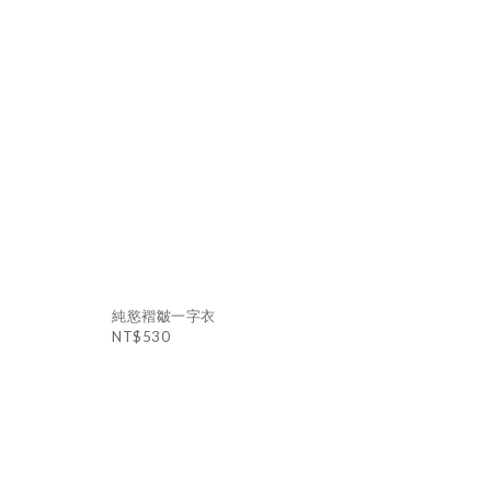
純慾褶皺一字衣
NT$530