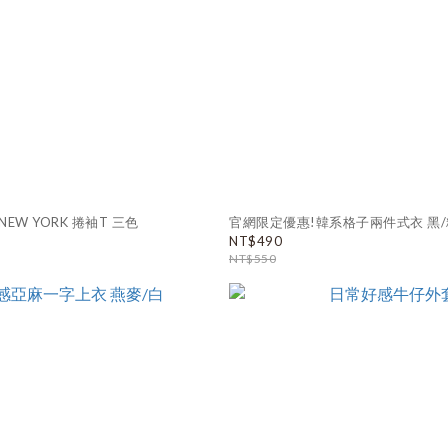
EW YORK 捲袖T 三色
官網限定優惠!韓系格子兩件式衣 黑/
NT$490
NT$550