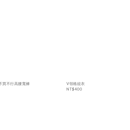
不買不行高腰寬褲
V領格紋衣
NT$400