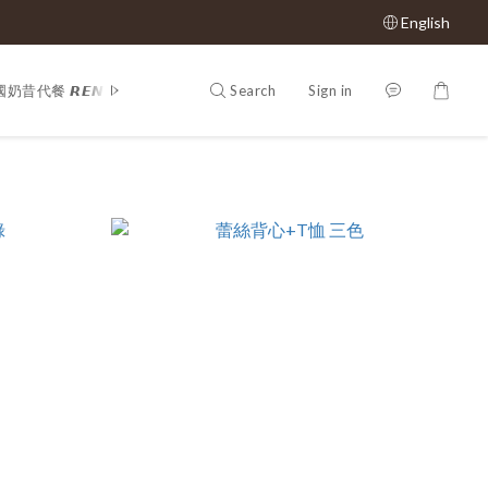
English
Search
Sign in
奶昔代餐 𝙍𝙀𝙉𝙀𝙒 𝙋𝙃𝙔
𝕊𝔸𝕃𝔼 𝟝𝟘% 𝕠𝕗𝕗
Shop All
𝙈𝙇𝘽