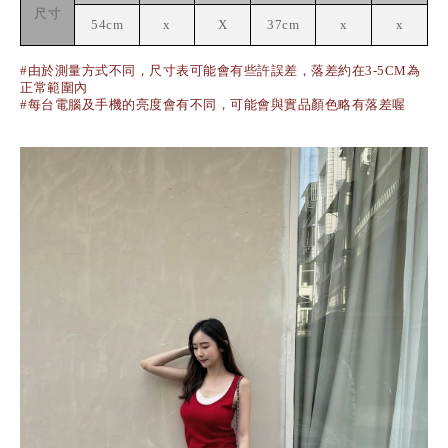
尺寸
54cm
x
X
37cm
x
x
#由於測量方式不同，尺寸表可能會有些許誤差，落差約在3-5CM為
正常範圍內
#每台電腦及手機的亮度會有不同，可能會與實品顏色略有落差喔