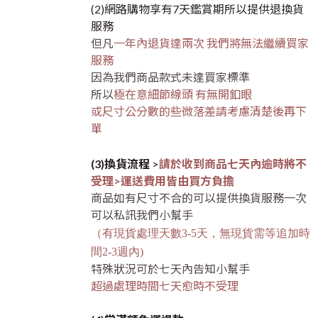
(2)網路購物享有7天鑑賞期所以提供退換貨
服務
但凡
一年內退貨達兩次 我們將無法繼續買家
服務
因為我們商品款式未達買家標準 
所以
極在意細節線頭 有無開釦眼 
或尺寸公分數的些微落差請考慮清楚後再下
單
(3)換貨流程
>
請於收到商品七天內逾時將不
受理>
運送費用皆由買方負擔
商品如有尺寸不合的可以
提供換貨服務一次
可
以私訊我們小幫手
（有現貨處理天數3-5天
，
無現貨需等追加時
間2-3週內)
特殊狀況可於七天內告知小幫手
超過處理時間七天
愈時不受理