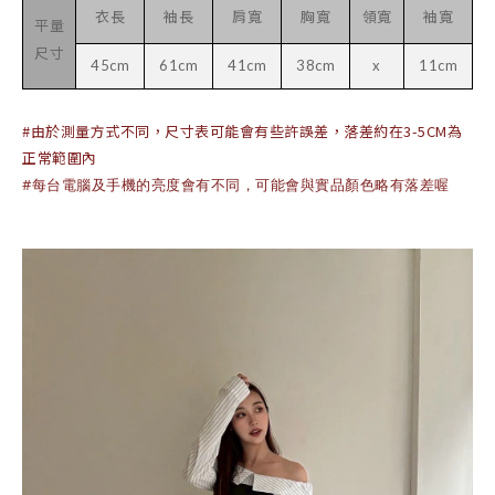
衣長
袖長
肩寬
胸寬
領寬
袖寬
平量
尺寸
45cm
61cm
41cm
38cm
x
11cm
#由於測量方式不同，尺寸表可能會有些許誤差，落差約在3-5CM為
正常範圍內
#每台電腦及手機的亮度會有不同，可能會與實品顏色略有落差喔