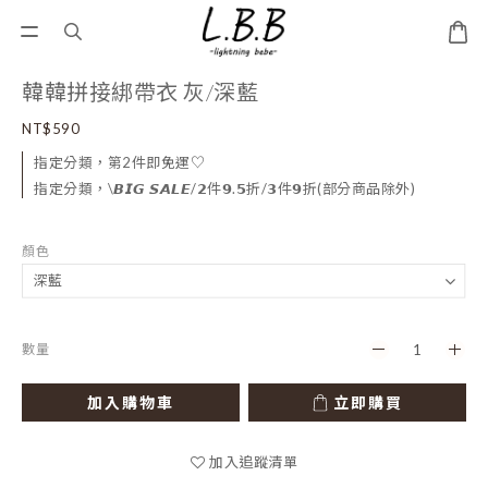
韓韓拼接綁帶衣 灰/深藍
NT$590
指定分類，第2件即免運♡
指定分類，\𝘽𝙄𝙂 𝙎𝘼𝙇𝙀/𝟮件𝟵.𝟱折/𝟯件𝟵折(部分商品除外)
顏色
數量
加入購物車
立即購買
加入追蹤清單