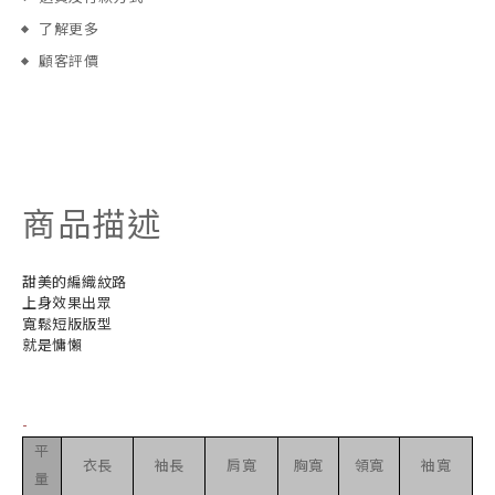
了解更多
顧客評價
商品描述
甜美的編織紋路
上身效果出眾
寬鬆短版版型
就是慵懶
-
平
衣長
袖長
肩寬
胸寬
領寬
袖寬
量