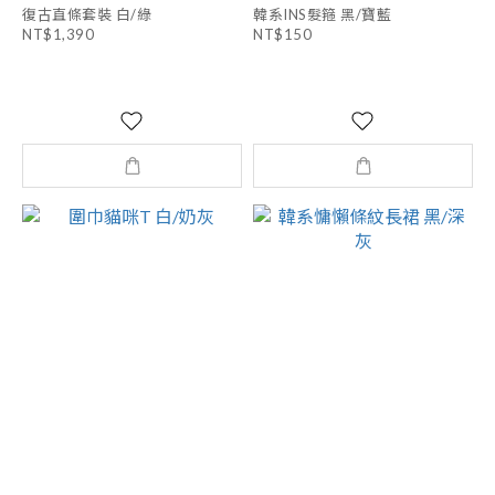
復古直條套裝 白/綠
韓系INS髮箍 黑/寶藍
NT$1,390
NT$150