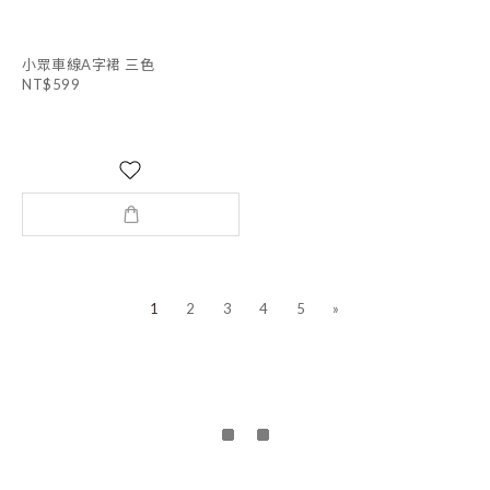
小眾車線A字裙 三色
NT$599
1
2
3
4
5
»