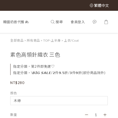
繁體中文
搜尋
會員登入
韓國奶昔代餐 𝙍𝙀𝙉𝙀𝙒 𝙋𝙃𝙔
𝕊𝔸𝕃𝔼 𝟝𝟘% 𝕠𝕗𝕗
所有商品

全部商品
>
所有商品
>
TOP-上半身
>
上衣/Coat
素色高領針織衣 三色
指定分類，第2件即免運♡
指定分類，\𝘽𝙄𝙂 𝙎𝘼𝙇𝙀/𝟮件𝟵.𝟱折/𝟯件𝟵折(部分商品除外)
NT$280
顏色
數量