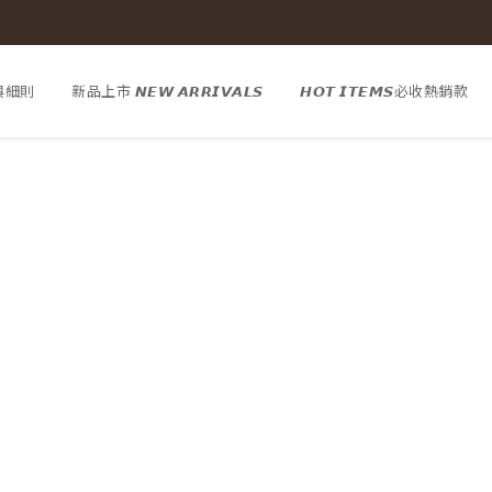
與細則
新品上市 𝙉𝙀𝙒 𝘼𝙍𝙍𝙄𝙑𝘼𝙇𝙎
𝙃𝙊𝙏 𝙄𝙏𝙀𝙈𝙎必收熱銷款