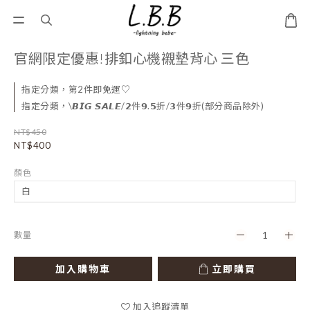
官網限定優惠!排釦心機襯墊背心 三色
指定分類，第2件即免運♡
指定分類，\𝘽𝙄𝙂 𝙎𝘼𝙇𝙀/𝟮件𝟵.𝟱折/𝟯件𝟵折(部分商品除外)
NT$450
NT$400
顏色
數量
加入購物車
立即購買
加入追蹤清單