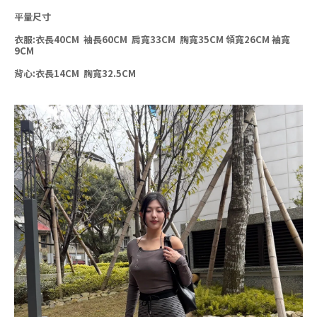
平量尺寸
衣服:衣長40
CM
袖長60CM
肩
寬33CM 胸
寬35CM 領
寬26CM
袖寬
9CM
背心:衣長14
CM
胸
寬32.5CM