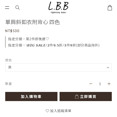
單肩斜釦衣附背心 四色
NT$530
指定分類，第2件即免運♡
指定分類，\𝘽𝙄𝙂 𝙎𝘼𝙇𝙀/𝟮件𝟵.𝟱折/𝟯件𝟵折(部分商品除外)
顏色
數量
加入購物車
立即購買
加入追蹤清單