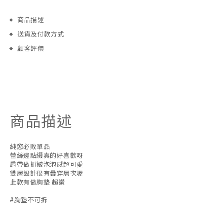
商品描述
送貨及付款方式
顧客評價
商品描述
純慾必敗單品
蕾絲邊點綴真的好喜歡呀
肩帶做抓皺泡泡感超可愛
雙層設計很有疊穿層次喔
此款有做胸墊 超讚
#胸墊不可拆