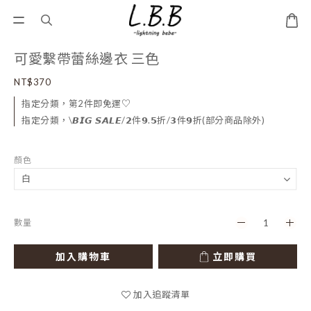
可愛繫帶蕾絲邊衣 三色
NT$370
指定分類，第2件即免運♡
指定分類，\𝘽𝙄𝙂 𝙎𝘼𝙇𝙀/𝟮件𝟵.𝟱折/𝟯件𝟵折(部分商品除外)
顏色
數量
加入購物車
立即購買
加入追蹤清單