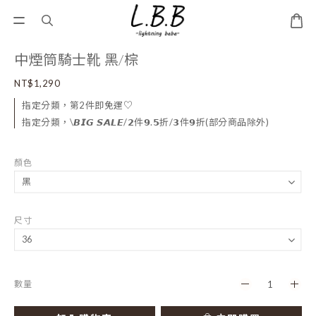
中煙筒騎士靴 黑/棕
NT$1,290
指定分類，第2件即免運♡
指定分類，\𝘽𝙄𝙂 𝙎𝘼𝙇𝙀/𝟮件𝟵.𝟱折/𝟯件𝟵折(部分商品除外)
顏色
尺寸
數量