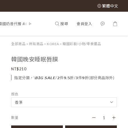
繁體中文
搜尋
會員登入
韓國奶昔代餐 𝙍𝙀𝙉𝙀𝙒 𝙋𝙃𝙔
𝕊𝔸𝕃𝔼 𝟝𝟘% 𝕠𝕗𝕗
所有商品
𝙈𝙇
全部商品
>
所有商品
>
KOREA
>
韓國彩妝/小物/零食選品
韓國晚安睡眠唇膜
NT$210
指定分類，\𝘽𝙄𝙂 𝙎𝘼𝙇𝙀/𝟮件𝟵.𝟱折/𝟯件𝟵折(部分商品除外)
顏色
數量