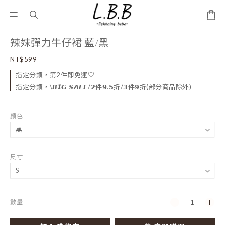
辣妹彈力牛仔裙 藍/黑
NT$599
指定分類，第2件即免運♡
指定分類，\𝘽𝙄𝙂 𝙎𝘼𝙇𝙀/𝟮件𝟵.𝟱折/𝟯件𝟵折(部分商品除外)
顏色
尺寸
數量