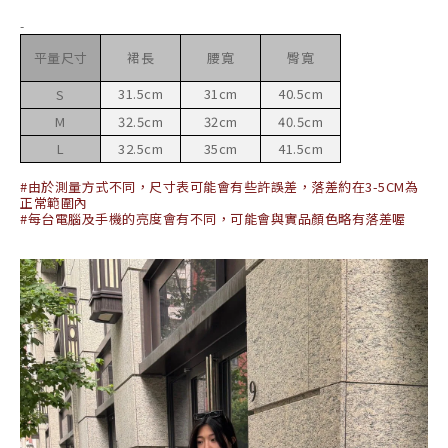
-
平量尺寸
裙長
腰寬
臀寬
31.5cm
31cm
40.5cm
S
M
32.5cm
32cm
40.5cm
L
32.5cm
35cm
41.5cm
#由於測量方式不同，尺寸表可能會有些許誤差，落差約在3-5CM為
正常範圍內
#每台電腦及手機的亮度會有不同，可能會與實品顏色略有落
差喔