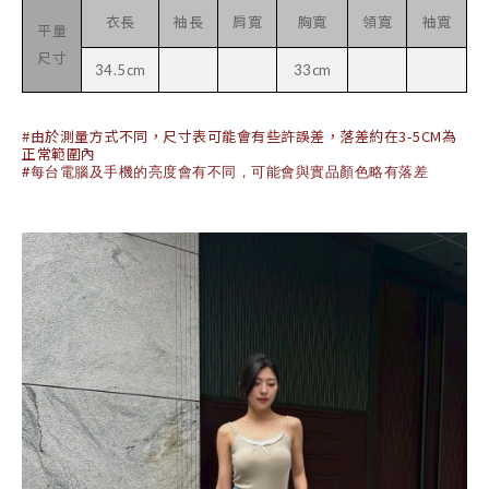
衣長
袖長
肩寬
胸寬
領寬
袖寬
平量
尺寸
34.5cm
33cm
#由於測量方式不同，尺寸表可能會有些許誤差，落差約在3-5CM為
正常範圍內
#每台電腦及手機的亮度會有不同，可能會與實品顏色略有落差