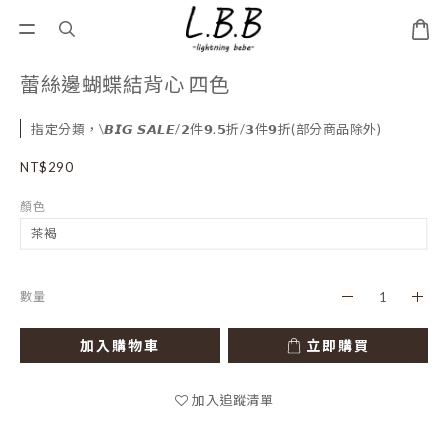
蕾絲邊蝴蝶結背心 四色
指定分類，\𝘽𝙄𝙂 𝙎𝘼𝙇𝙀/𝟮件𝟵.𝟱折/𝟯件𝟵折(部分商品除外)
NT$290
顏色
數量
加入購物車
立即購買
加入追蹤清單