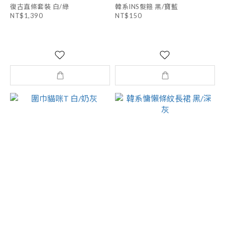
復古直條套裝 白/綠
韓系INS髮箍 黑/寶藍
NT$1,390
NT$150