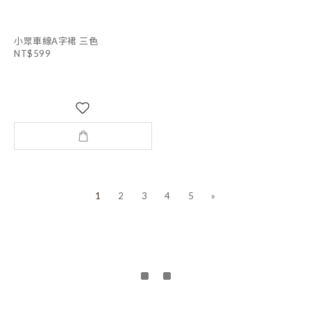
小眾車線A字裙 三色
NT$599
1
2
3
4
5
»