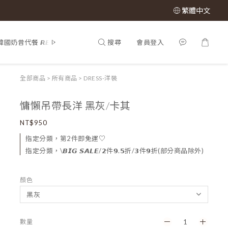
繁體中文
搜尋
會員登入
韓國奶昔代餐 𝙍𝙀𝙉𝙀𝙒 𝙋𝙃𝙔
𝕊𝔸𝕃𝔼 𝟝𝟘% 𝕠𝕗𝕗
所有商品
𝙈𝙇
全部商品
>
所有商品
>
DRESS-洋裝
慵懶吊帶長洋 黑灰/卡其
NT$950
指定分類，第2件即免運♡
指定分類，\𝘽𝙄𝙂 𝙎𝘼𝙇𝙀/𝟮件𝟵.𝟱折/𝟯件𝟵折(部分商品除外)
顏色
數量