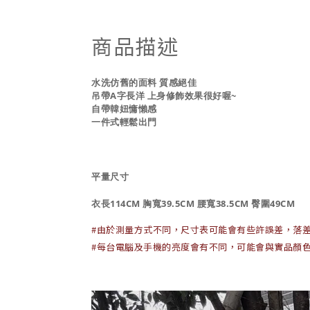
商品描述
水洗仿舊的面料
質感絕佳
吊帶A字長洋 上身修飾效果很好喔~
自帶韓妞慵懶感
一件式輕鬆出門
平量尺寸
衣長114C
M
胸
寬39.5CM
腰寬38.5CM
臀圍49CM
#
由於測量方式不同，尺寸表可能會有些許誤差，落
#
每台電腦及手機的亮度會有不同，可能會與實品顏