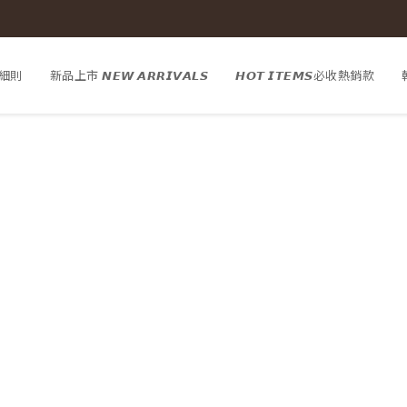
細則
新品上市 𝙉𝙀𝙒 𝘼𝙍𝙍𝙄𝙑𝘼𝙇𝙎
𝙃𝙊𝙏 𝙄𝙏𝙀𝙈𝙎必收熱銷款