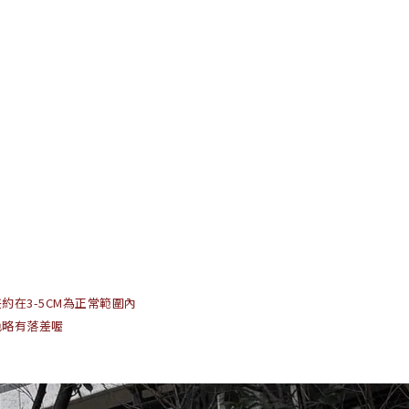
差約在
3-5CM
為正常範圍內
色略有落差喔