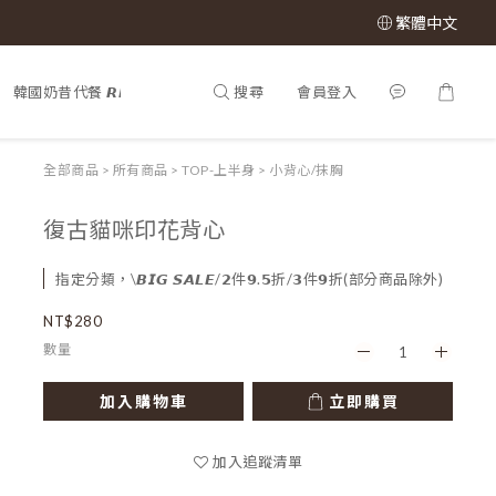
繁體中文
搜尋
會員登入
韓國奶昔代餐 𝙍𝙀𝙉𝙀𝙒 𝙋𝙃𝙔
𝕊𝔸𝕃𝔼 𝟝𝟘% 𝕠𝕗𝕗
所有商品

全部商品
>
所有商品
>
TOP-上半身
>
小背心/抹胸
復古貓咪印花背心
指定分類，\𝘽𝙄𝙂 𝙎𝘼𝙇𝙀/𝟮件𝟵.𝟱折/𝟯件𝟵折(部分商品除外)
NT$280
數量
加入購物車
立即購買
加入追蹤清單