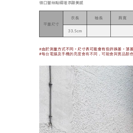
領口蕾絲點綴增添甜美感
衣長
袖長
肩寬
平量尺寸
33.5cm
#由於測量方式不同，尺寸表可能會有些許誤差，落差約
#每台電腦及手機的亮度會有不同，可能會與實品顏