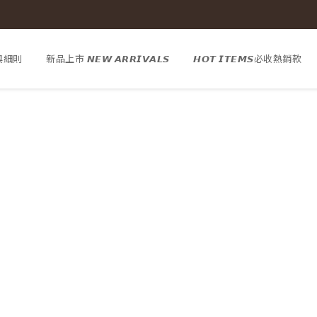
與細則
新品上市 𝙉𝙀𝙒 𝘼𝙍𝙍𝙄𝙑𝘼𝙇𝙎
𝙃𝙊𝙏 𝙄𝙏𝙀𝙈𝙎必收熱銷款