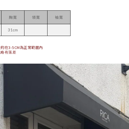
胸寬
領寬
袖寬
31cm
在3-5CM為正常範圍內
色略有落差