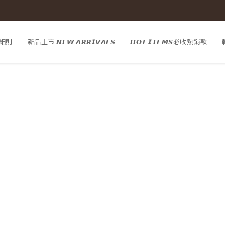
細則
新品上市 𝙉𝙀𝙒 𝘼𝙍𝙍𝙄𝙑𝘼𝙇𝙎
𝙃𝙊𝙏 𝙄𝙏𝙀𝙈𝙎必收熱銷款