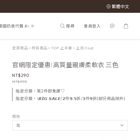
繁體中文
搜尋
會員登入
韓國奶昔代餐 𝙍𝙀𝙉𝙀𝙒 𝙋𝙃𝙔
𝕊𝔸𝕃𝔼 𝟝𝟘% 𝕠𝕗𝕗
所有商品
𝙈𝙇
全部商品
>
所有商品
>
TOP-上半身
>
上衣/Coat
官網限定優惠!高質量親膚柔軟衣 三色
NT$290
NT$390
指定分類，第2件即免運♡
指定分類，\𝘽𝙄𝙂 𝙎𝘼𝙇𝙀/𝟮件𝟵.𝟱折/𝟯件𝟵折(部分商品除外)
顏色